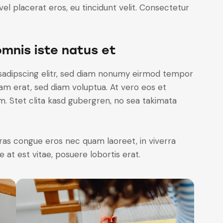
el placerat eros, eu tincidunt velit. Consectetur
omnis iste natus et
sadipscing elitr, sed diam nonumy eirmod tempor
yam erat, sed diam voluptua. At vero eos et
. Stet clita kasd gubergren, no sea takimata
ras congue eros nec quam laoreet, in viverra
 at est vitae, posuere lobortis erat.