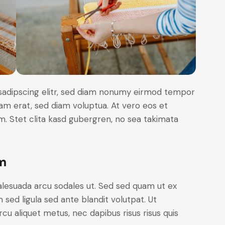
sadipscing elitr, sed diam nonumy eirmod tempor
yam erat, sed diam voluptua. At vero eos et
. Stet clita kasd gubergren, no sea takimata
m
alesuada arcu sodales ut. Sed sed quam ut ex
ed ligula sed ante blandit volutpat. Ut
rcu aliquet metus, nec dapibus risus risus quis