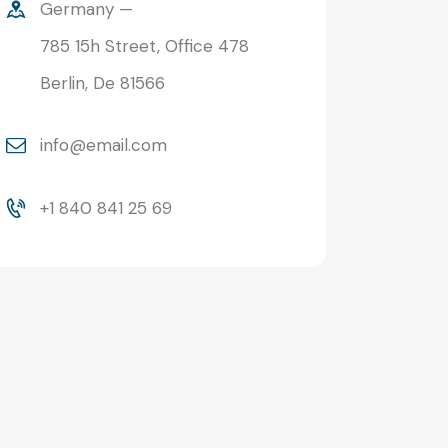
Germany —
785 15h Street, Office 478
Berlin, De 81566
info@email.com
+1 840 841 25 69