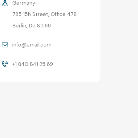
Germany —
785 15h Street, Office 478
Berlin, De 81566
info@email.com
+1 840 841 25 69