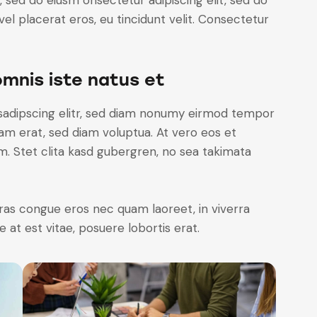
, sed do eiusm onsectetur adipiscing elit, sed do
el placerat eros, eu tincidunt velit. Consectetur
omnis iste natus et
sadipscing elitr, sed diam nonumy eirmod tempor
yam erat, sed diam voluptua. At vero eos et
. Stet clita kasd gubergren, no sea takimata
ras congue eros nec quam laoreet, in viverra
 at est vitae, posuere lobortis erat.