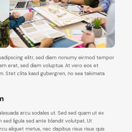
sadipscing elitr, sed diam nonumy eirmod tempor
yam erat, sed diam voluptua. At vero eos et
. Stet clita kasd gubergren, no sea takimata
m
alesuada arcu sodales ut. Sed sed quam ut ex
ed ligula sed ante blandit volutpat. Ut
rcu aliquet metus, nec dapibus risus risus quis