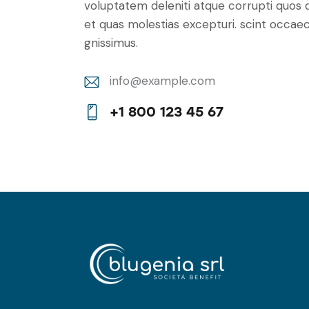
voluptatem deleniti atque corrupti quos 
et quas molestias excepturi. scint occaec
gnissimus.
info@example.com
E-
+1 800 123 45 67
m
Ph
ail:
on
e: