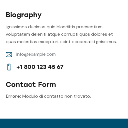
Biography
Ignissimos ducimus quin blandiitis praesentium
voluptatem deleniti atque corrupti quos dolores et
quas molestias excepturi. scint occaecatti gnissimus.
info@example.com
E-
+1 800 123 45 67
m
Ph
ail:
on
Contact Form
e:
Errore:
Modulo di contatto non trovato.