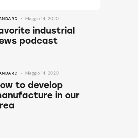
tasti
freccia
Maggio 14, 2020
ANDARD
su/giù
avorite industrial
per
ews podcast
aumentare
o
diminuire
il
volume.
Maggio 14, 2020
ANDARD
ow to develop
anufacture in our
rea